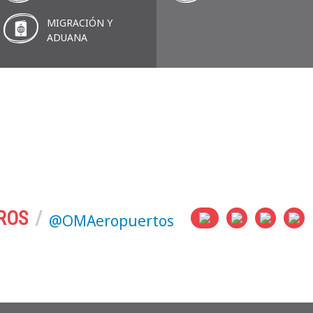
MIGRACIÓN Y
ADUANA
ROS
@OMAeropuertos