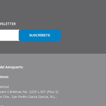
WSLETTER
SUSCRÍBETE
del Aeropuerto
tenos
atitud
zaro Cárdenas No. 2225 L.501 (Piso 5)
lle Ote., San Pedro Garza Garcia, N.L.,
.