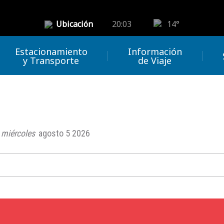
Ubicación
20:03
14°
Estacionamiento
Información
y Transporte
de Viaje
miércoles
agosto 5 2026