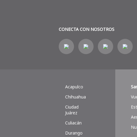
CONECTA CON NOSOTROS
Acapulco
Sa
Chihuahua
Vu
Ciudad
Es
Juárez
Ae
Culiacán
Nu
Durango