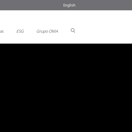
English
as
ESG
Grupo OMA