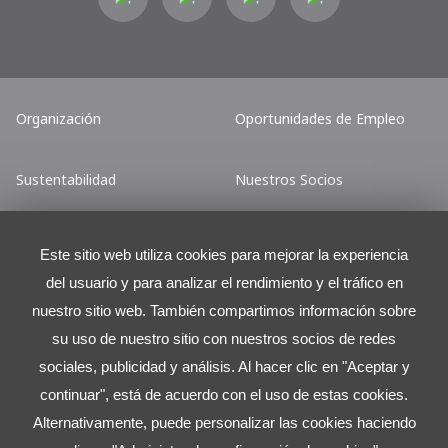
Organización
Oportunidades de Empleo
Sustentabilidad
Nuestros Socios
Inversionistas
Centro de Prensa
Este sitio web utiliza cookies para mejorar la experiencia
del usuario y para analizar el rendimiento y el tráfico en
nuestro sitio web. También compartimos información sobre
Contáctenos
su uso de nuestro sitio con nuestros socios de redes
Torre Latitud
sociales, publicidad y análisis. Al hacer clic en "Aceptar y
Ave. Lázaro Cárdenas No. 2225 L.501 (Piso 5)
continuar", está de acuerdo con el uso de estas cookies.
Col. Valle Ote., San Pedro Garza Garcia, N.L., México.
Alternativamente, puede personalizar las cookies haciendo
C.P. 66269