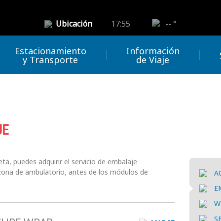
Ubicación
17:55
-- °
Estacionamiento
Información
y Transporte
de Viaje
JE
eta, puedes adquirir el servicio de embalaje
a zona de ambulatorio, antes de los módulos de
A
E
W
S