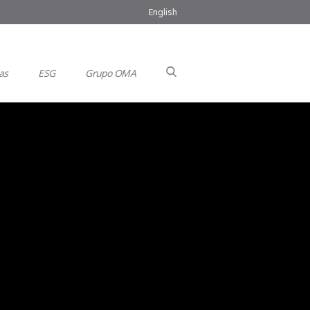
English
as
ESG
Grupo OMA