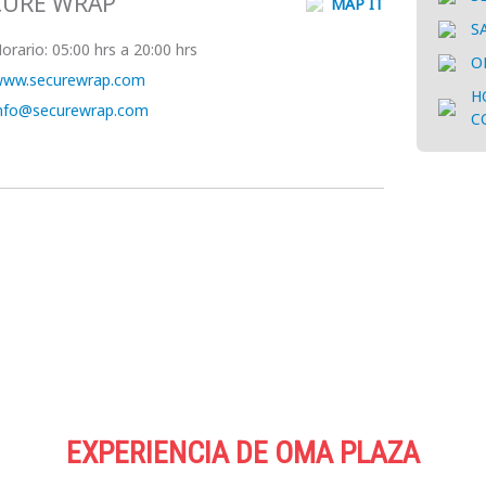
CURE WRAP
MAP IT
S
orario:
05:00 hrs a 20:00 hrs
O
ww.securewrap.com
H
nfo@securewrap.com
C
EXPERIENCIA DE OMA PLAZA