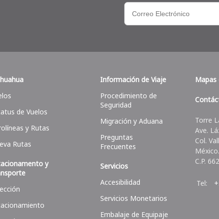
ihuahua
Información de Viaje
Mapas 
elos
Procedimiento de
Contác
Seguridad
tatus de Vuelos
Torre L
Migración y Aduana
rolíneas y Rutas
Ave. Lá
Preguntas
Col. Va
eva Rutas
Frecuentes
México
C.P. 66
tacionamento y
Servicios
ansporte
Accesibilidad
Tel:
+
rección
Servicios Monetarios
tacionamiento
Embalaje de Equipaje