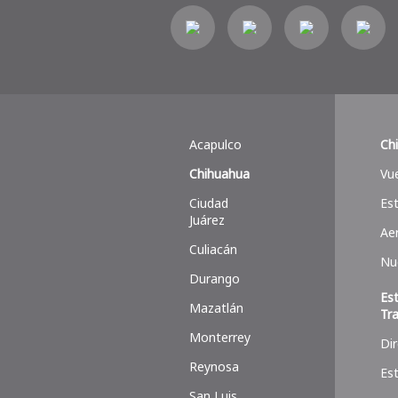
Acapulco
Ch
Chihuahua
Vu
Ciudad
Es
Juárez
Ae
Culiacán
Nu
Durango
Es
Mazatlán
Tr
Monterrey
Di
Reynosa
Es
San Luis