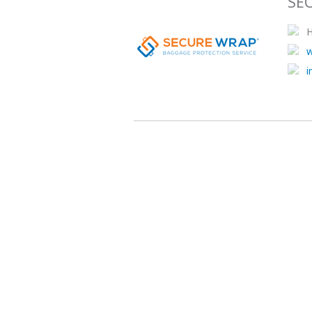
SE
H
w
i