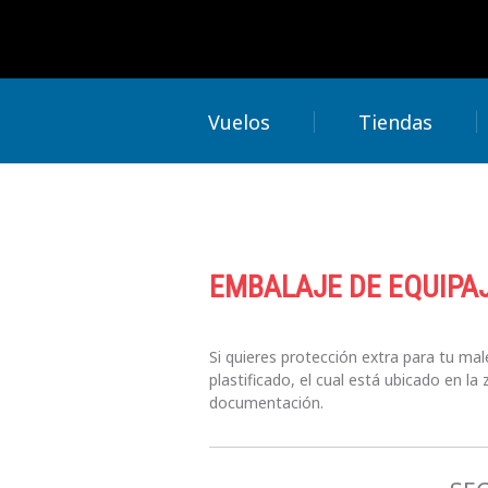
Vuelos
Tiendas
EMBALAJE DE EQUIPA
Si quieres protección extra para tu mal
plastificado, el cual está ubicado en l
documentación.